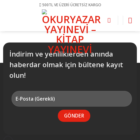
Skip
500TL VE ÜZERİ ÜCRETSİZ KARGO
to
content
İndirim ve yeniliklerden anında
haberdar olmak için bültene kayıt
olun!