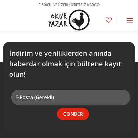
Skip
500TL VE ÜZERİ ÜCRETSİZ KARGO
to
content
İndirim ve yeniliklerden anında
haberdar olmak için bültene kayıt
olun!