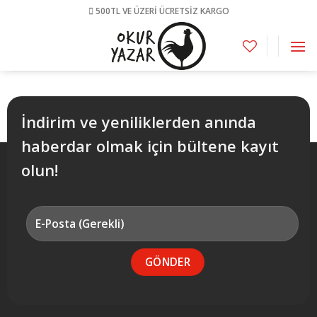
Skip
500TL VE ÜZERİ ÜCRETSİZ KARGO
to
content
İndirim ve yeniliklerden anında
haberdar olmak için bültene kayıt
olun!