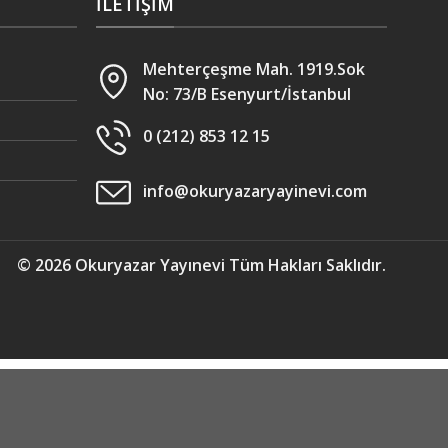
İLETIŞIM
Mehterçeşme Mah. 1919.Sok
No: 73/B Esenyurt/İstanbul
0 (212) 853 12 15
info@okuryazaryayinevi.com
© 2026
Okuryazar Yayınevi
Tüm Hakları Saklıdır.