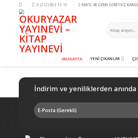
Skip
0 (212) 853 12 15
500TL VE ÜZERİ ÜCRETSİZ KARG
to
content
Ara:
YENİ ÇIKANLAR
ÇO
ANASAYFA
İndirim ve yeniliklerden anında