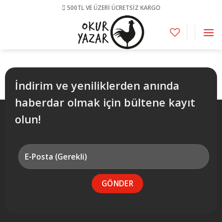
Skip
500TL VE ÜZERİ ÜCRETSİZ KARGO
to
content
İndirim ve yeniliklerden anında
haberdar olmak için bültene kayıt
olun!